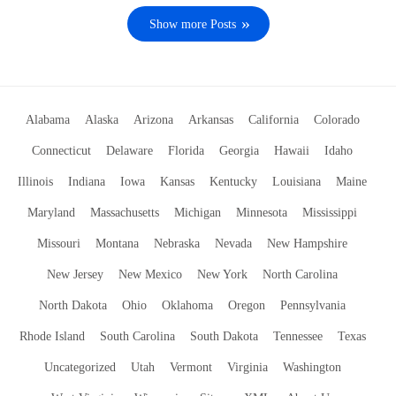
Show more Posts
Alabama
Alaska
Arizona
Arkansas
California
Colorado
Connecticut
Delaware
Florida
Georgia
Hawaii
Idaho
Illinois
Indiana
Iowa
Kansas
Kentucky
Louisiana
Maine
Maryland
Massachusetts
Michigan
Minnesota
Mississippi
Missouri
Montana
Nebraska
Nevada
New Hampshire
New Jersey
New Mexico
New York
North Carolina
North Dakota
Ohio
Oklahoma
Oregon
Pennsylvania
Rhode Island
South Carolina
South Dakota
Tennessee
Texas
Uncategorized
Utah
Vermont
Virginia
Washington