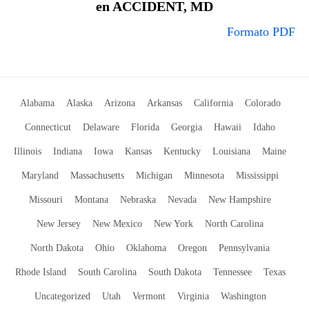
en ACCIDENT, MD
Formato PDF
Alabama
Alaska
Arizona
Arkansas
California
Colorado
Connecticut
Delaware
Florida
Georgia
Hawaii
Idaho
Illinois
Indiana
Iowa
Kansas
Kentucky
Louisiana
Maine
Maryland
Massachusetts
Michigan
Minnesota
Mississippi
Missouri
Montana
Nebraska
Nevada
New Hampshire
New Jersey
New Mexico
New York
North Carolina
North Dakota
Ohio
Oklahoma
Oregon
Pennsylvania
Rhode Island
South Carolina
South Dakota
Tennessee
Texas
Uncategorized
Utah
Vermont
Virginia
Washington