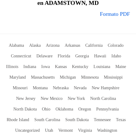
en ADAMSTOWN, MD
Formato PDF
Alabama
Alaska
Arizona
Arkansas
California
Colorado
Connecticut
Delaware
Florida
Georgia
Hawaii
Idaho
Illinois
Indiana
Iowa
Kansas
Kentucky
Louisiana
Maine
Maryland
Massachusetts
Michigan
Minnesota
Mississippi
Missouri
Montana
Nebraska
Nevada
New Hampshire
New Jersey
New Mexico
New York
North Carolina
North Dakota
Ohio
Oklahoma
Oregon
Pennsylvania
Rhode Island
South Carolina
South Dakota
Tennessee
Texas
Uncategorized
Utah
Vermont
Virginia
Washington