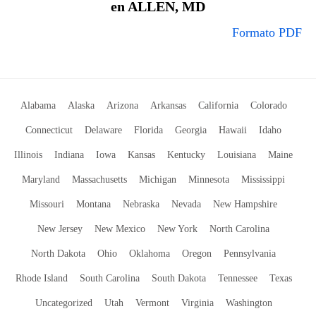
en ALLEN, MD
Formato PDF
Alabama
Alaska
Arizona
Arkansas
California
Colorado
Connecticut
Delaware
Florida
Georgia
Hawaii
Idaho
Illinois
Indiana
Iowa
Kansas
Kentucky
Louisiana
Maine
Maryland
Massachusetts
Michigan
Minnesota
Mississippi
Missouri
Montana
Nebraska
Nevada
New Hampshire
New Jersey
New Mexico
New York
North Carolina
North Dakota
Ohio
Oklahoma
Oregon
Pennsylvania
Rhode Island
South Carolina
South Dakota
Tennessee
Texas
Uncategorized
Utah
Vermont
Virginia
Washington