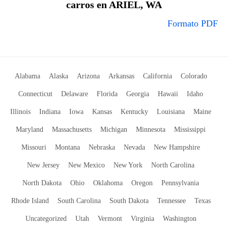
carros en ARIEL, WA
Formato PDF
Alabama
Alaska
Arizona
Arkansas
California
Colorado
Connecticut
Delaware
Florida
Georgia
Hawaii
Idaho
Illinois
Indiana
Iowa
Kansas
Kentucky
Louisiana
Maine
Maryland
Massachusetts
Michigan
Minnesota
Mississippi
Missouri
Montana
Nebraska
Nevada
New Hampshire
New Jersey
New Mexico
New York
North Carolina
North Dakota
Ohio
Oklahoma
Oregon
Pennsylvania
Rhode Island
South Carolina
South Dakota
Tennessee
Texas
Uncategorized
Utah
Vermont
Virginia
Washington