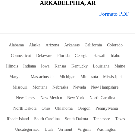
ARKADELPHIA, AR
Formato PDF
Alabama
Alaska
Arizona
Arkansas
California
Colorado
Connecticut
Delaware
Florida
Georgia
Hawaii
Idaho
Illinois
Indiana
Iowa
Kansas
Kentucky
Louisiana
Maine
Maryland
Massachusetts
Michigan
Minnesota
Mississippi
Missouri
Montana
Nebraska
Nevada
New Hampshire
New Jersey
New Mexico
New York
North Carolina
North Dakota
Ohio
Oklahoma
Oregon
Pennsylvania
Rhode Island
South Carolina
South Dakota
Tennessee
Texas
Uncategorized
Utah
Vermont
Virginia
Washington