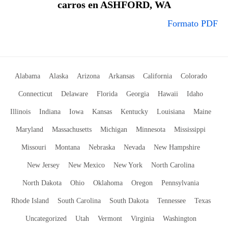
carros en ASHFORD, WA
Formato PDF
Alabama
Alaska
Arizona
Arkansas
California
Colorado
Connecticut
Delaware
Florida
Georgia
Hawaii
Idaho
Illinois
Indiana
Iowa
Kansas
Kentucky
Louisiana
Maine
Maryland
Massachusetts
Michigan
Minnesota
Mississippi
Missouri
Montana
Nebraska
Nevada
New Hampshire
New Jersey
New Mexico
New York
North Carolina
North Dakota
Ohio
Oklahoma
Oregon
Pennsylvania
Rhode Island
South Carolina
South Dakota
Tennessee
Texas
Uncategorized
Utah
Vermont
Virginia
Washington