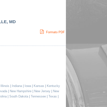
LLE, MD
Formato PDF
|
Illinois
|
Indiana
|
Iowa
|
Kansas
|
Kentucky
evada
|
New Hampshire
|
New Jersey
|
New
rolina
|
South Dakota
|
Tennessee
|
Texas
|