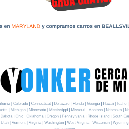
s en
MARYLAND
y compramos carros en BEALLSVI
ifornia
|
Colorado
|
Connecticut
|
Delaware
|
Florida
|
Georgia
|
Hawaii
|
Idaho
setts
|
Michigan
|
Minnesota
|
Mississippi
|
Missouri
|
Montana
|
Nebraska
|
N
h Dakota
|
Ohio
|
Oklahoma
|
Oregon
|
Pennsylvania
|
Rhode Island
|
South Ca
Utah
|
Vermont
|
Virginia
|
Washington
|
West Virginia
|
Wisconsin
|
Wyoming
xml sitemap