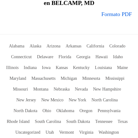
en BELCAMP, MD
Formato PDF
Alabama
Alaska
Arizona
Arkansas
California
Colorado
Connecticut
Delaware
Florida
Georgia
Hawaii
Idaho
Illinois
Indiana
Iowa
Kansas
Kentucky
Louisiana
Maine
Maryland
Massachusetts
Michigan
Minnesota
Mississippi
Missouri
Montana
Nebraska
Nevada
New Hampshire
New Jersey
New Mexico
New York
North Carolina
North Dakota
Ohio
Oklahoma
Oregon
Pennsylvania
Rhode Island
South Carolina
South Dakota
Tennessee
Texas
Uncategorized
Utah
Vermont
Virginia
Washington