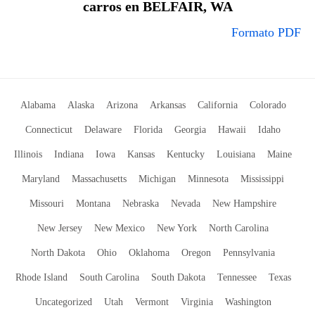
carros en BELFAIR, WA
Formato PDF
Alabama
Alaska
Arizona
Arkansas
California
Colorado
Connecticut
Delaware
Florida
Georgia
Hawaii
Idaho
Illinois
Indiana
Iowa
Kansas
Kentucky
Louisiana
Maine
Maryland
Massachusetts
Michigan
Minnesota
Mississippi
Missouri
Montana
Nebraska
Nevada
New Hampshire
New Jersey
New Mexico
New York
North Carolina
North Dakota
Ohio
Oklahoma
Oregon
Pennsylvania
Rhode Island
South Carolina
South Dakota
Tennessee
Texas
Uncategorized
Utah
Vermont
Virginia
Washington