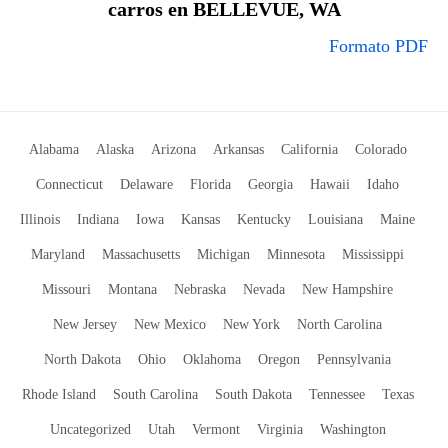
carros en BELLEVUE, WA
Formato PDF
Alabama
Alaska
Arizona
Arkansas
California
Colorado
Connecticut
Delaware
Florida
Georgia
Hawaii
Idaho
Illinois
Indiana
Iowa
Kansas
Kentucky
Louisiana
Maine
Maryland
Massachusetts
Michigan
Minnesota
Mississippi
Missouri
Montana
Nebraska
Nevada
New Hampshire
New Jersey
New Mexico
New York
North Carolina
North Dakota
Ohio
Oklahoma
Oregon
Pennsylvania
Rhode Island
South Carolina
South Dakota
Tennessee
Texas
Uncategorized
Utah
Vermont
Virginia
Washington