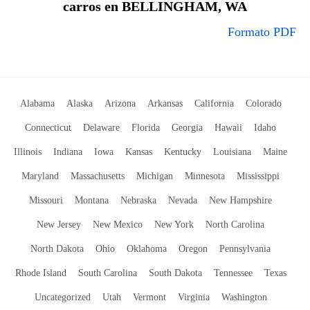
carros en BELLINGHAM, WA
Formato PDF
Alabama
Alaska
Arizona
Arkansas
California
Colorado
Connecticut
Delaware
Florida
Georgia
Hawaii
Idaho
Illinois
Indiana
Iowa
Kansas
Kentucky
Louisiana
Maine
Maryland
Massachusetts
Michigan
Minnesota
Mississippi
Missouri
Montana
Nebraska
Nevada
New Hampshire
New Jersey
New Mexico
New York
North Carolina
North Dakota
Ohio
Oklahoma
Oregon
Pennsylvania
Rhode Island
South Carolina
South Dakota
Tennessee
Texas
Uncategorized
Utah
Vermont
Virginia
Washington