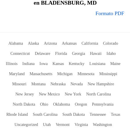
en BLADENSBURG, MD
Formato PDF
Alabama
Alaska
Arizona
Arkansas
California
Colorado
Connecticut
Delaware
Florida
Georgia
Hawaii
Idaho
Illinois
Indiana
Iowa
Kansas
Kentucky
Louisiana
Maine
Maryland
Massachusetts
Michigan
Minnesota
Mississippi
Missouri
Montana
Nebraska
Nevada
New Hampshire
New Jersey
New Mexico
New York
North Carolina
North Dakota
Ohio
Oklahoma
Oregon
Pennsylvania
Rhode Island
South Carolina
South Dakota
Tennessee
Texas
Uncategorized
Utah
Vermont
Virginia
Washington