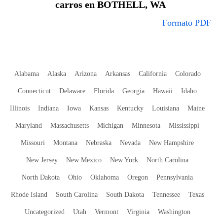
carros en BOTHELL, WA
Formato PDF
Alabama
Alaska
Arizona
Arkansas
California
Colorado
Connecticut
Delaware
Florida
Georgia
Hawaii
Idaho
Illinois
Indiana
Iowa
Kansas
Kentucky
Louisiana
Maine
Maryland
Massachusetts
Michigan
Minnesota
Mississippi
Missouri
Montana
Nebraska
Nevada
New Hampshire
New Jersey
New Mexico
New York
North Carolina
North Dakota
Ohio
Oklahoma
Oregon
Pennsylvania
Rhode Island
South Carolina
South Dakota
Tennessee
Texas
Uncategorized
Utah
Vermont
Virginia
Washington