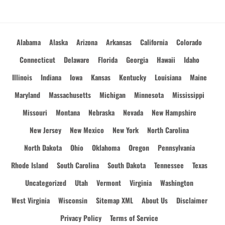
Alabama
Alaska
Arizona
Arkansas
California
Colorado
Connecticut
Delaware
Florida
Georgia
Hawaii
Idaho
Illinois
Indiana
Iowa
Kansas
Kentucky
Louisiana
Maine
Maryland
Massachusetts
Michigan
Minnesota
Mississippi
Missouri
Montana
Nebraska
Nevada
New Hampshire
New Jersey
New Mexico
New York
North Carolina
North Dakota
Ohio
Oklahoma
Oregon
Pennsylvania
Rhode Island
South Carolina
South Dakota
Tennessee
Texas
Uncategorized
Utah
Vermont
Virginia
Washington
West Virginia
Wisconsin
Sitemap XML
About Us
Disclaimer
Privacy Policy
Terms of Service