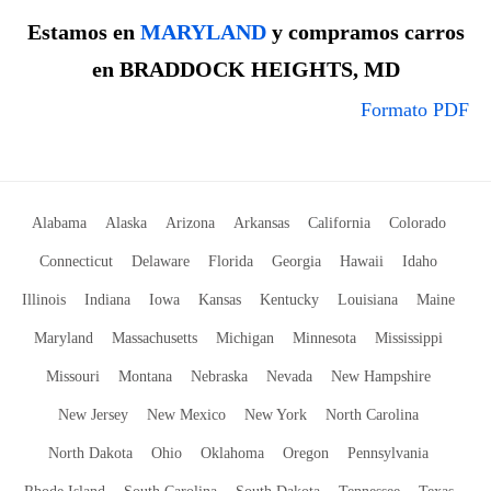
Estamos en
MARYLAND
y compramos carros
en BRADDOCK HEIGHTS, MD
Formato PDF
Alabama
Alaska
Arizona
Arkansas
California
Colorado
Connecticut
Delaware
Florida
Georgia
Hawaii
Idaho
Illinois
Indiana
Iowa
Kansas
Kentucky
Louisiana
Maine
Maryland
Massachusetts
Michigan
Minnesota
Mississippi
Missouri
Montana
Nebraska
Nevada
New Hampshire
New Jersey
New Mexico
New York
North Carolina
North Dakota
Ohio
Oklahoma
Oregon
Pennsylvania