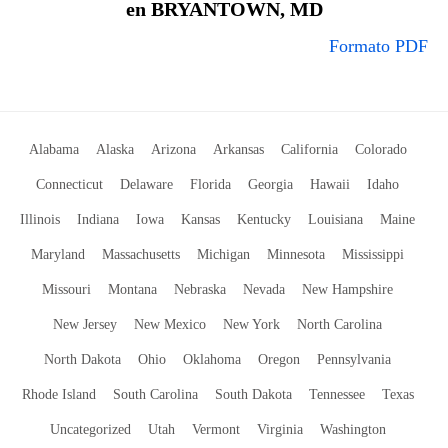
en BRYANTOWN, MD
Formato PDF
Alabama
Alaska
Arizona
Arkansas
California
Colorado
Connecticut
Delaware
Florida
Georgia
Hawaii
Idaho
Illinois
Indiana
Iowa
Kansas
Kentucky
Louisiana
Maine
Maryland
Massachusetts
Michigan
Minnesota
Mississippi
Missouri
Montana
Nebraska
Nevada
New Hampshire
New Jersey
New Mexico
New York
North Carolina
North Dakota
Ohio
Oklahoma
Oregon
Pennsylvania
Rhode Island
South Carolina
South Dakota
Tennessee
Texas
Uncategorized
Utah
Vermont
Virginia
Washington