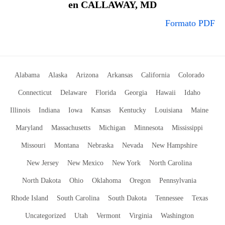
en CALLAWAY, MD
Formato PDF
Alabama
Alaska
Arizona
Arkansas
California
Colorado
Connecticut
Delaware
Florida
Georgia
Hawaii
Idaho
Illinois
Indiana
Iowa
Kansas
Kentucky
Louisiana
Maine
Maryland
Massachusetts
Michigan
Minnesota
Mississippi
Missouri
Montana
Nebraska
Nevada
New Hampshire
New Jersey
New Mexico
New York
North Carolina
North Dakota
Ohio
Oklahoma
Oregon
Pennsylvania
Rhode Island
South Carolina
South Dakota
Tennessee
Texas
Uncategorized
Utah
Vermont
Virginia
Washington