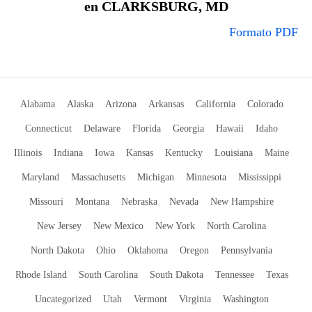
en CLARKSBURG, MD
Formato PDF
Alabama
Alaska
Arizona
Arkansas
California
Colorado
Connecticut
Delaware
Florida
Georgia
Hawaii
Idaho
Illinois
Indiana
Iowa
Kansas
Kentucky
Louisiana
Maine
Maryland
Massachusetts
Michigan
Minnesota
Mississippi
Missouri
Montana
Nebraska
Nevada
New Hampshire
New Jersey
New Mexico
New York
North Carolina
North Dakota
Ohio
Oklahoma
Oregon
Pennsylvania
Rhode Island
South Carolina
South Dakota
Tennessee
Texas
Uncategorized
Utah
Vermont
Virginia
Washington