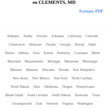
en CLEMENTS, MD
Formato PDF
Alabama
Alaska
Arizona
Arkansas
California
Colorado
Connecticut
Delaware
Florida
Georgia
Hawaii
Idaho
Illinois
Indiana
Iowa
Kansas
Kentucky
Louisiana
Maine
Maryland
Massachusetts
Michigan
Minnesota
Mississippi
Missouri
Montana
Nebraska
Nevada
New Hampshire
New Jersey
New Mexico
New York
North Carolina
North Dakota
Ohio
Oklahoma
Oregon
Pennsylvania
Rhode Island
South Carolina
South Dakota
Tennessee
Texas
Uncategorized
Utah
Vermont
Virginia
Washington