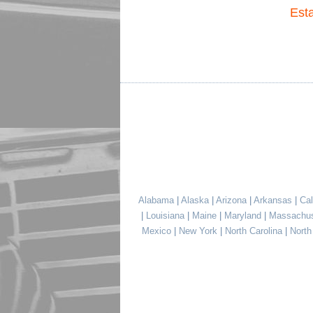
Est
Alabama
|
Alaska
|
Arizona
|
Arkansas
|
Cal
|
Louisiana
|
Maine
|
Maryland
|
Massachu
Mexico
|
New York
|
North Carolina
|
Nort