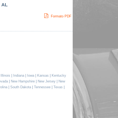
, AL
Formato PDF
|
Illinois
|
Indiana
|
Iowa
|
Kansas
|
Kentucky
evada
|
New Hampshire
|
New Jersey
|
New
rolina
|
South Dakota
|
Tennessee
|
Texas
|