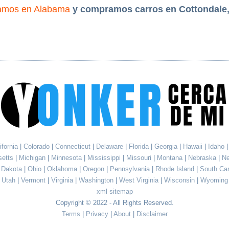
amos en Alabama
y compramos carros en Cottondale
ifornia
|
Colorado
|
Connecticut
|
Delaware
|
Florida
|
Georgia
|
Hawaii
|
Idaho
setts
|
Michigan
|
Minnesota
|
Mississippi
|
Missouri
|
Montana
|
Nebraska
|
N
h Dakota
|
Ohio
|
Oklahoma
|
Oregon
|
Pennsylvania
|
Rhode Island
|
South Ca
Utah
|
Vermont
|
Virginia
|
Washington
|
West Virginia
|
Wisconsin
|
Wyoming
xml sitemap
Copyright © 2022 - All Rights Reserved.
Terms
|
Privacy
|
About
|
Disclaimer