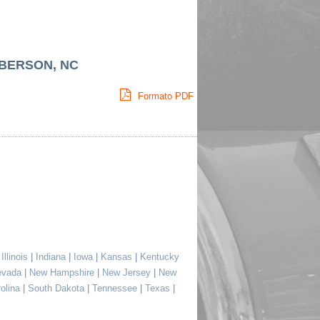
LBERSON, NC
Formato PDF
|
Illinois
|
Indiana
|
Iowa
|
Kansas
|
Kentucky
evada
|
New Hampshire
|
New Jersey
|
New
rolina
|
South Dakota
|
Tennessee
|
Texas
|