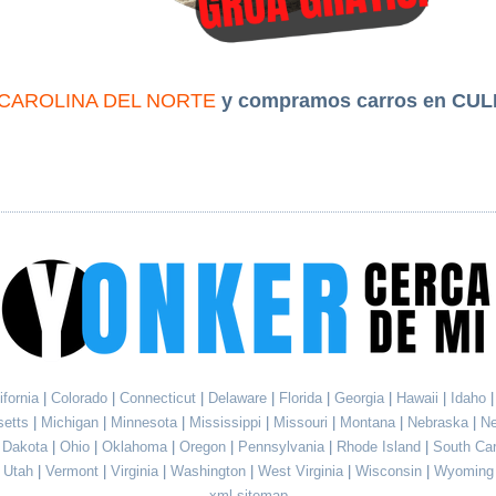
CAROLINA DEL NORTE
y compramos carros en CU
ifornia
|
Colorado
|
Connecticut
|
Delaware
|
Florida
|
Georgia
|
Hawaii
|
Idaho
setts
|
Michigan
|
Minnesota
|
Mississippi
|
Missouri
|
Montana
|
Nebraska
|
N
h Dakota
|
Ohio
|
Oklahoma
|
Oregon
|
Pennsylvania
|
Rhode Island
|
South Ca
Utah
|
Vermont
|
Virginia
|
Washington
|
West Virginia
|
Wisconsin
|
Wyoming
xml sitemap