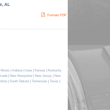
e, AL
Formato PDF
|
Illinois
|
Indiana
|
Iowa
|
Kansas
|
Kentucky
evada
|
New Hampshire
|
New Jersey
|
New
rolina
|
South Dakota
|
Tennessee
|
Texas
|