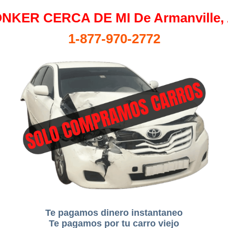
NKER CERCA DE MI De Armanville,
1-877-970-2772
Te pagamos dinero instantaneo
Te pagamos por tu carro viejo