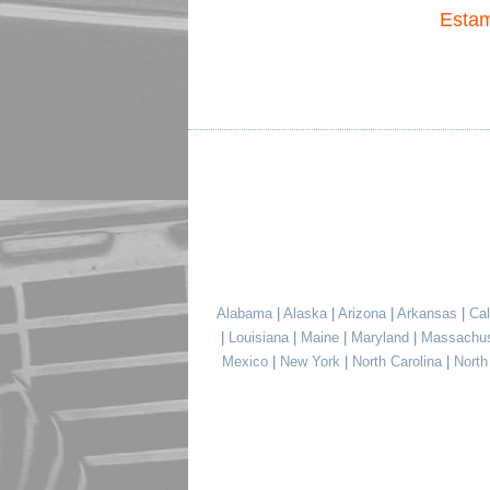
Esta
Alabama
|
Alaska
|
Arizona
|
Arkansas
|
Cal
|
Louisiana
|
Maine
|
Maryland
|
Massachu
Mexico
|
New York
|
North Carolina
|
Nort