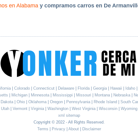
mos en Alabama
y compramos carros en De Armanvill
ifornia
|
Colorado
|
Connecticut
|
Delaware
|
Florida
|
Georgia
|
Hawaii
|
Idaho
setts
|
Michigan
|
Minnesota
|
Mississippi
|
Missouri
|
Montana
|
Nebraska
|
N
h Dakota
|
Ohio
|
Oklahoma
|
Oregon
|
Pennsylvania
|
Rhode Island
|
South Ca
Utah
|
Vermont
|
Virginia
|
Washington
|
West Virginia
|
Wisconsin
|
Wyoming
xml sitemap
Copyright © 2022 - All Rights Reserved.
Terms
|
Privacy
|
About
|
Disclaimer