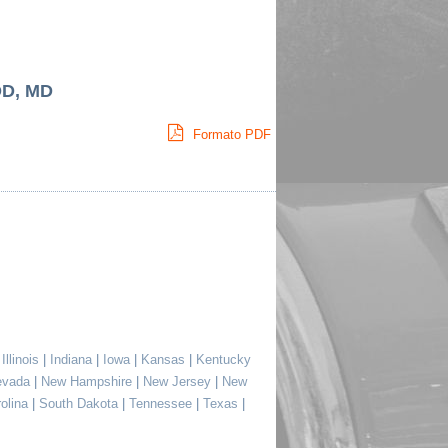
D, MD
Formato PDF
|
Illinois
|
Indiana
|
Iowa
|
Kansas
|
Kentucky
evada
|
New Hampshire
|
New Jersey
|
New
rolina
|
South Dakota
|
Tennessee
|
Texas
|