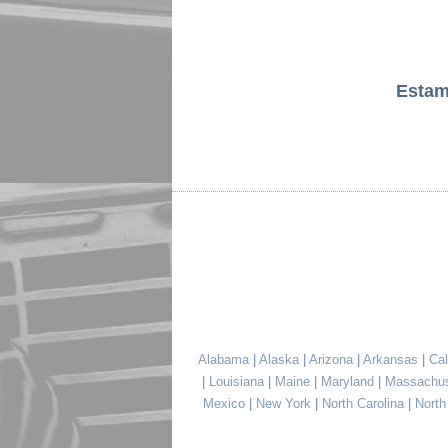
Esta
Alabama
|
Alaska
|
Arizona
|
Arkansas
|
Cal
|
Louisiana
|
Maine
|
Maryland
|
Massachu
Mexico
|
New York
|
North Carolina
|
Nort