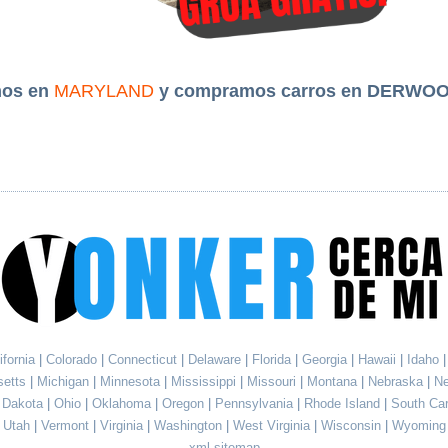
mos en
MARYLAND
y compramos carros en DERWOO
ifornia
|
Colorado
|
Connecticut
|
Delaware
|
Florida
|
Georgia
|
Hawaii
|
Idaho
setts
|
Michigan
|
Minnesota
|
Mississippi
|
Missouri
|
Montana
|
Nebraska
|
N
h Dakota
|
Ohio
|
Oklahoma
|
Oregon
|
Pennsylvania
|
Rhode Island
|
South Ca
Utah
|
Vermont
|
Virginia
|
Washington
|
West Virginia
|
Wisconsin
|
Wyoming
xml sitemap