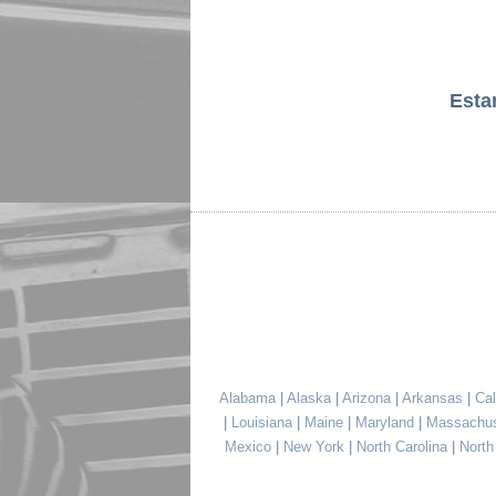
Est
Alabama
|
Alaska
|
Arizona
|
Arkansas
|
Cal
|
Louisiana
|
Maine
|
Maryland
|
Massachu
Mexico
|
New York
|
North Carolina
|
Nort