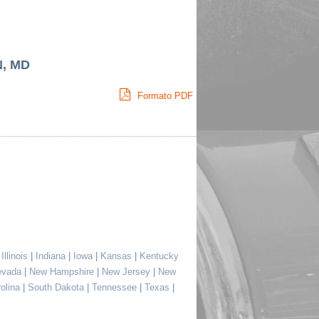
N, MD
Formato PDF
|
Illinois
|
Indiana
|
Iowa
|
Kansas
|
Kentucky
evada
|
New Hampshire
|
New Jersey
|
New
rolina
|
South Dakota
|
Tennessee
|
Texas
|