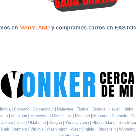
amos en
MARYLAND
y compramos carros en EASTO
ifornia
|
Colorado
|
Connecticut
|
Delaware
|
Florida
|
Georgia
|
Hawaii
|
Idaho
setts
|
Michigan
|
Minnesota
|
Mississippi
|
Missouri
|
Montana
|
Nebraska
|
N
h Dakota
|
Ohio
|
Oklahoma
|
Oregon
|
Pennsylvania
|
Rhode Island
|
South Ca
Utah
|
Vermont
|
Virginia
|
Washington
|
West Virginia
|
Wisconsin
|
Wyoming
xml sitemap