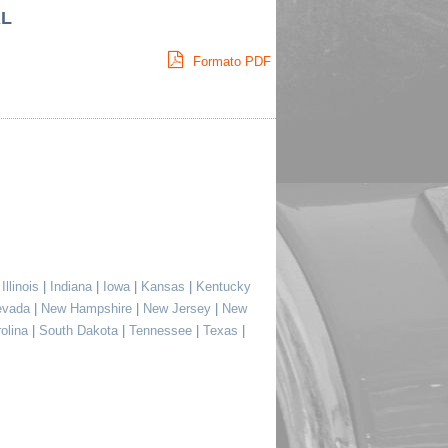
AL
Formato PDF
|
Illinois
|
Indiana
|
Iowa
|
Kansas
|
Kentucky
evada
|
New Hampshire
|
New Jersey
|
New
rolina
|
South Dakota
|
Tennessee
|
Texas
|