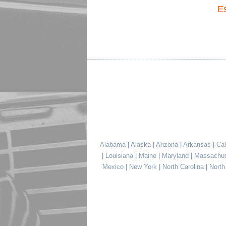
E
Alabama
|
Alaska
|
Arizona
|
Arkansas
|
Cal
|
Louisiana
|
Maine
|
Maryland
|
Massachu
Mexico
|
New York
|
North Carolina
|
Nort