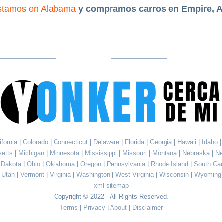
stamos en Alabama
y compramos carros en Empire, 
ifornia
|
Colorado
|
Connecticut
|
Delaware
|
Florida
|
Georgia
|
Hawaii
|
Idaho
setts
|
Michigan
|
Minnesota
|
Mississippi
|
Missouri
|
Montana
|
Nebraska
|
N
h Dakota
|
Ohio
|
Oklahoma
|
Oregon
|
Pennsylvania
|
Rhode Island
|
South Ca
Utah
|
Vermont
|
Virginia
|
Washington
|
West Virginia
|
Wisconsin
|
Wyoming
xml sitemap
Copyright © 2022 - All Rights Reserved.
Terms
|
Privacy
|
About
|
Disclaimer