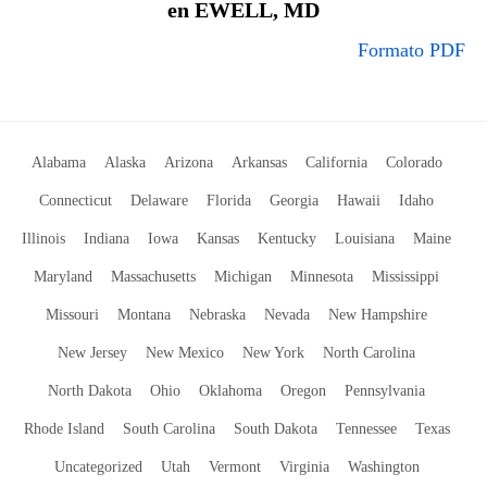
en EWELL, MD
Formato PDF
Alabama
Alaska
Arizona
Arkansas
California
Colorado
Connecticut
Delaware
Florida
Georgia
Hawaii
Idaho
Illinois
Indiana
Iowa
Kansas
Kentucky
Louisiana
Maine
Maryland
Massachusetts
Michigan
Minnesota
Mississippi
Missouri
Montana
Nebraska
Nevada
New Hampshire
New Jersey
New Mexico
New York
North Carolina
North Dakota
Ohio
Oklahoma
Oregon
Pennsylvania
Rhode Island
South Carolina
South Dakota
Tennessee
Texas
Uncategorized
Utah
Vermont
Virginia
Washington