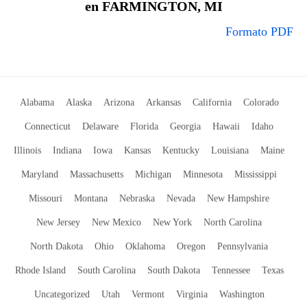
en FARMINGTON, MI
Formato PDF
Alabama
Alaska
Arizona
Arkansas
California
Colorado
Connecticut
Delaware
Florida
Georgia
Hawaii
Idaho
Illinois
Indiana
Iowa
Kansas
Kentucky
Louisiana
Maine
Maryland
Massachusetts
Michigan
Minnesota
Mississippi
Missouri
Montana
Nebraska
Nevada
New Hampshire
New Jersey
New Mexico
New York
North Carolina
North Dakota
Ohio
Oklahoma
Oregon
Pennsylvania
Rhode Island
South Carolina
South Dakota
Tennessee
Texas
Uncategorized
Utah
Vermont
Virginia
Washington