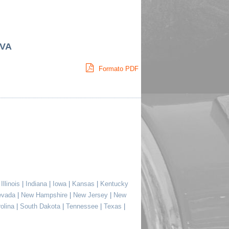
 VA
Formato PDF
|
Illinois
|
Indiana
|
Iowa
|
Kansas
|
Kentucky
evada
|
New Hampshire
|
New Jersey
|
New
rolina
|
South Dakota
|
Tennessee
|
Texas
|