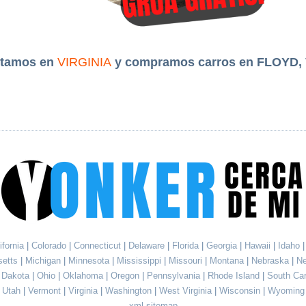
tamos en
VIRGINIA
y compramos carros en FLOYD,
ifornia
|
Colorado
|
Connecticut
|
Delaware
|
Florida
|
Georgia
|
Hawaii
|
Idaho
setts
|
Michigan
|
Minnesota
|
Mississippi
|
Missouri
|
Montana
|
Nebraska
|
N
h Dakota
|
Ohio
|
Oklahoma
|
Oregon
|
Pennsylvania
|
Rhode Island
|
South Ca
Utah
|
Vermont
|
Virginia
|
Washington
|
West Virginia
|
Wisconsin
|
Wyoming
xml sitemap