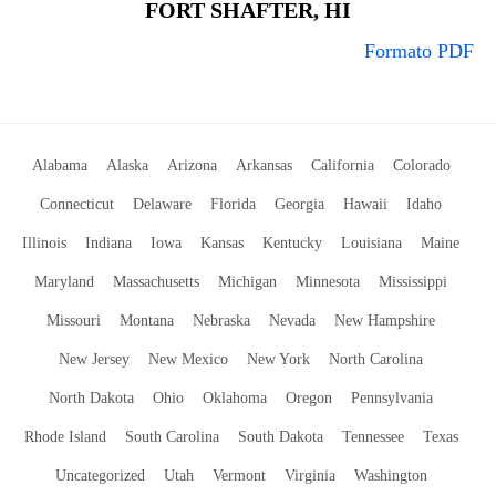
FORT SHAFTER, HI
Formato PDF
Alabama
Alaska
Arizona
Arkansas
California
Colorado
Connecticut
Delaware
Florida
Georgia
Hawaii
Idaho
Illinois
Indiana
Iowa
Kansas
Kentucky
Louisiana
Maine
Maryland
Massachusetts
Michigan
Minnesota
Mississippi
Missouri
Montana
Nebraska
Nevada
New Hampshire
New Jersey
New Mexico
New York
North Carolina
North Dakota
Ohio
Oklahoma
Oregon
Pennsylvania
Rhode Island
South Carolina
South Dakota
Tennessee
Texas
Uncategorized
Utah
Vermont
Virginia
Washington