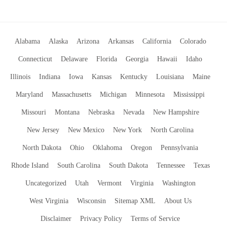
Alabama
Alaska
Arizona
Arkansas
California
Colorado
Connecticut
Delaware
Florida
Georgia
Hawaii
Idaho
Illinois
Indiana
Iowa
Kansas
Kentucky
Louisiana
Maine
Maryland
Massachusetts
Michigan
Minnesota
Mississippi
Missouri
Montana
Nebraska
Nevada
New Hampshire
New Jersey
New Mexico
New York
North Carolina
North Dakota
Ohio
Oklahoma
Oregon
Pennsylvania
Rhode Island
South Carolina
South Dakota
Tennessee
Texas
Uncategorized
Utah
Vermont
Virginia
Washington
West Virginia
Wisconsin
Sitemap XML
About Us
Disclaimer
Privacy Policy
Terms of Service