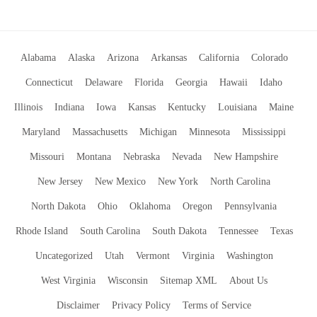
Alabama
Alaska
Arizona
Arkansas
California
Colorado
Connecticut
Delaware
Florida
Georgia
Hawaii
Idaho
Illinois
Indiana
Iowa
Kansas
Kentucky
Louisiana
Maine
Maryland
Massachusetts
Michigan
Minnesota
Mississippi
Missouri
Montana
Nebraska
Nevada
New Hampshire
New Jersey
New Mexico
New York
North Carolina
North Dakota
Ohio
Oklahoma
Oregon
Pennsylvania
Rhode Island
South Carolina
South Dakota
Tennessee
Texas
Uncategorized
Utah
Vermont
Virginia
Washington
West Virginia
Wisconsin
Sitemap XML
About Us
Disclaimer
Privacy Policy
Terms of Service