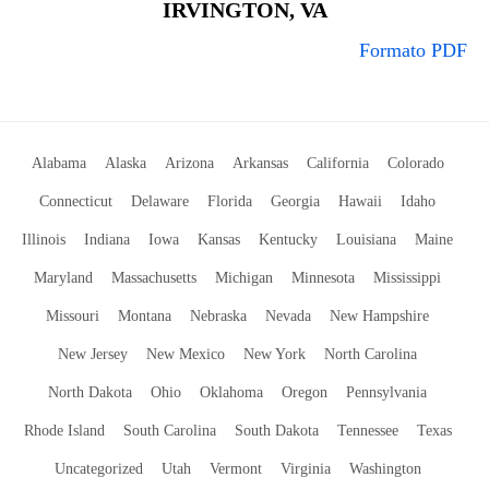
IRVINGTON, VA
Formato PDF
Alabama
Alaska
Arizona
Arkansas
California
Colorado
Connecticut
Delaware
Florida
Georgia
Hawaii
Idaho
Illinois
Indiana
Iowa
Kansas
Kentucky
Louisiana
Maine
Maryland
Massachusetts
Michigan
Minnesota
Mississippi
Missouri
Montana
Nebraska
Nevada
New Hampshire
New Jersey
New Mexico
New York
North Carolina
North Dakota
Ohio
Oklahoma
Oregon
Pennsylvania
Rhode Island
South Carolina
South Dakota
Tennessee
Texas
Uncategorized
Utah
Vermont
Virginia
Washington