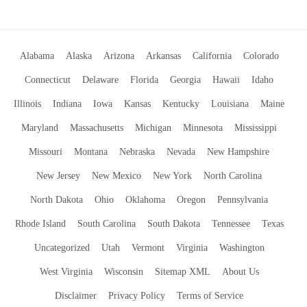
Alabama
Alaska
Arizona
Arkansas
California
Colorado
Connecticut
Delaware
Florida
Georgia
Hawaii
Idaho
Illinois
Indiana
Iowa
Kansas
Kentucky
Louisiana
Maine
Maryland
Massachusetts
Michigan
Minnesota
Mississippi
Missouri
Montana
Nebraska
Nevada
New Hampshire
New Jersey
New Mexico
New York
North Carolina
North Dakota
Ohio
Oklahoma
Oregon
Pennsylvania
Rhode Island
South Carolina
South Dakota
Tennessee
Texas
Uncategorized
Utah
Vermont
Virginia
Washington
West Virginia
Wisconsin
Sitemap XML
About Us
Disclaimer
Privacy Policy
Terms of Service