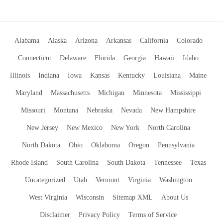
Alabama
Alaska
Arizona
Arkansas
California
Colorado
Connecticut
Delaware
Florida
Georgia
Hawaii
Idaho
Illinois
Indiana
Iowa
Kansas
Kentucky
Louisiana
Maine
Maryland
Massachusetts
Michigan
Minnesota
Mississippi
Missouri
Montana
Nebraska
Nevada
New Hampshire
New Jersey
New Mexico
New York
North Carolina
North Dakota
Ohio
Oklahoma
Oregon
Pennsylvania
Rhode Island
South Carolina
South Dakota
Tennessee
Texas
Uncategorized
Utah
Vermont
Virginia
Washington
West Virginia
Wisconsin
Sitemap XML
About Us
Disclaimer
Privacy Policy
Terms of Service