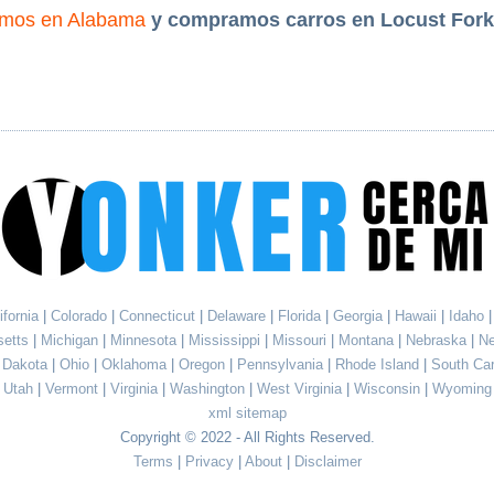
mos en Alabama
y compramos carros en Locust Fork
ifornia
|
Colorado
|
Connecticut
|
Delaware
|
Florida
|
Georgia
|
Hawaii
|
Idaho
setts
|
Michigan
|
Minnesota
|
Mississippi
|
Missouri
|
Montana
|
Nebraska
|
N
h Dakota
|
Ohio
|
Oklahoma
|
Oregon
|
Pennsylvania
|
Rhode Island
|
South Ca
Utah
|
Vermont
|
Virginia
|
Washington
|
West Virginia
|
Wisconsin
|
Wyoming
xml sitemap
Copyright © 2022 - All Rights Reserved.
Terms
|
Privacy
|
About
|
Disclaimer