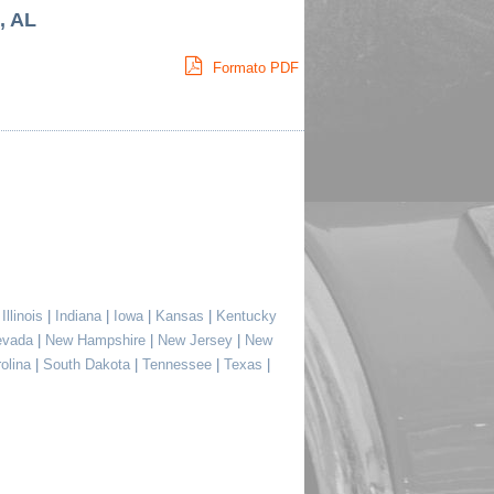
, AL
Formato PDF
|
Illinois
|
Indiana
|
Iowa
|
Kansas
|
Kentucky
evada
|
New Hampshire
|
New Jersey
|
New
rolina
|
South Dakota
|
Tennessee
|
Texas
|