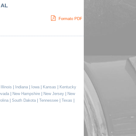
, AL
Formato PDF
|
Illinois
|
Indiana
|
Iowa
|
Kansas
|
Kentucky
evada
|
New Hampshire
|
New Jersey
|
New
rolina
|
South Dakota
|
Tennessee
|
Texas
|