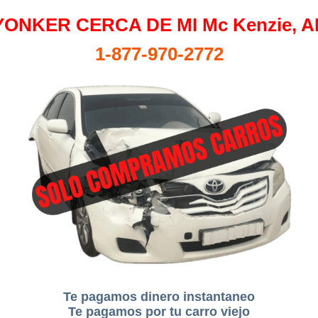
YONKER CERCA DE MI Mc Kenzie, A
1-877-970-2772
Te pagamos dinero instantaneo
Te pagamos por tu carro viejo