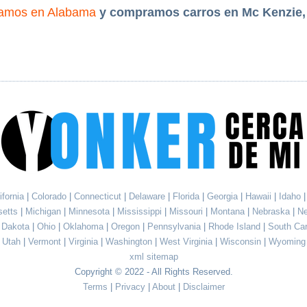
amos en Alabama
y compramos carros en Mc Kenzie
ifornia
|
Colorado
|
Connecticut
|
Delaware
|
Florida
|
Georgia
|
Hawaii
|
Idaho
setts
|
Michigan
|
Minnesota
|
Mississippi
|
Missouri
|
Montana
|
Nebraska
|
N
h Dakota
|
Ohio
|
Oklahoma
|
Oregon
|
Pennsylvania
|
Rhode Island
|
South Ca
Utah
|
Vermont
|
Virginia
|
Washington
|
West Virginia
|
Wisconsin
|
Wyoming
xml sitemap
Copyright © 2022 - All Rights Reserved.
Terms
|
Privacy
|
About
|
Disclaimer