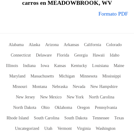
carros en MEADOWBROOK, WV
Formato PDF
Alabama
Alaska
Arizona
Arkansas
California
Colorado
Connecticut
Delaware
Florida
Georgia
Hawaii
Idaho
Illinois
Indiana
Iowa
Kansas
Kentucky
Louisiana
Maine
Maryland
Massachusetts
Michigan
Minnesota
Mississippi
Missouri
Montana
Nebraska
Nevada
New Hampshire
New Jersey
New Mexico
New York
North Carolina
North Dakota
Ohio
Oklahoma
Oregon
Pennsylvania
Rhode Island
South Carolina
South Dakota
Tennessee
Texas
Uncategorized
Utah
Vermont
Virginia
Washington