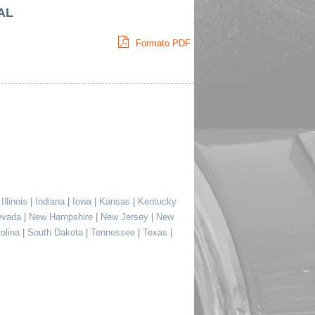
 AL
Formato PDF
|
Illinois
|
Indiana
|
Iowa
|
Kansas
|
Kentucky
evada
|
New Hampshire
|
New Jersey
|
New
rolina
|
South Dakota
|
Tennessee
|
Texas
|