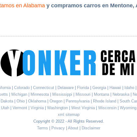
tamos en Alabama
y compramos carros en Mentone,
ifornia
|
Colorado
|
Connecticut
|
Delaware
|
Florida
|
Georgia
|
Hawaii
|
Idaho
setts
|
Michigan
|
Minnesota
|
Mississippi
|
Missouri
|
Montana
|
Nebraska
|
N
h Dakota
|
Ohio
|
Oklahoma
|
Oregon
|
Pennsylvania
|
Rhode Island
|
South Ca
Utah
|
Vermont
|
Virginia
|
Washington
|
West Virginia
|
Wisconsin
|
Wyoming
xml sitemap
Copyright © 2022 - All Rights Reserved.
Terms
|
Privacy
|
About
|
Disclaimer