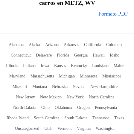
carros en METZ, WV
Formato PDF
Alabama
Alaska
Arizona
Arkansas
California
Colorado
Connecticut
Delaware
Florida
Georgia
Hawaii
Idaho
Illinois
Indiana
Iowa
Kansas
Kentucky
Louisiana
Maine
Maryland
Massachusetts
Michigan
Minnesota
Mississippi
Missouri
Montana
Nebraska
Nevada
New Hampshire
New Jersey
New Mexico
New York
North Carolina
North Dakota
Ohio
Oklahoma
Oregon
Pennsylvania
Rhode Island
South Carolina
South Dakota
Tennessee
Texas
Uncategorized
Utah
Vermont
Virginia
Washington