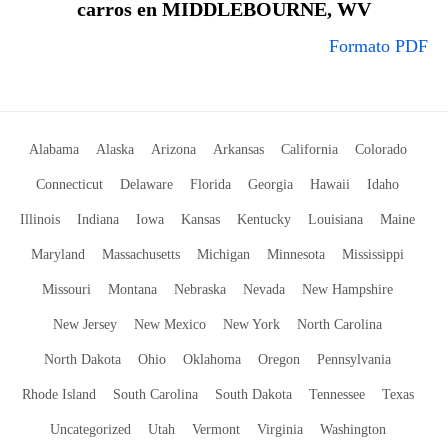
carros en MIDDLEBOURNE, WV
Formato PDF
Alabama
Alaska
Arizona
Arkansas
California
Colorado
Connecticut
Delaware
Florida
Georgia
Hawaii
Idaho
Illinois
Indiana
Iowa
Kansas
Kentucky
Louisiana
Maine
Maryland
Massachusetts
Michigan
Minnesota
Mississippi
Missouri
Montana
Nebraska
Nevada
New Hampshire
New Jersey
New Mexico
New York
North Carolina
North Dakota
Ohio
Oklahoma
Oregon
Pennsylvania
Rhode Island
South Carolina
South Dakota
Tennessee
Texas
Uncategorized
Utah
Vermont
Virginia
Washington