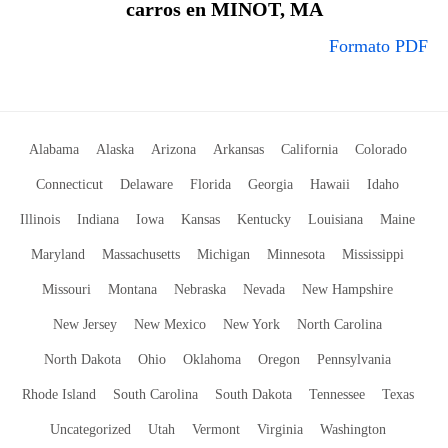
carros en MINOT, MA
Formato PDF
Alabama
Alaska
Arizona
Arkansas
California
Colorado
Connecticut
Delaware
Florida
Georgia
Hawaii
Idaho
Illinois
Indiana
Iowa
Kansas
Kentucky
Louisiana
Maine
Maryland
Massachusetts
Michigan
Minnesota
Mississippi
Missouri
Montana
Nebraska
Nevada
New Hampshire
New Jersey
New Mexico
New York
North Carolina
North Dakota
Ohio
Oklahoma
Oregon
Pennsylvania
Rhode Island
South Carolina
South Dakota
Tennessee
Texas
Uncategorized
Utah
Vermont
Virginia
Washington