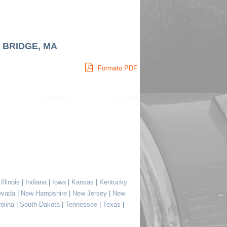
 BRIDGE, MA
Formato PDF
|
Illinois
|
Indiana
|
Iowa
|
Kansas
|
Kentucky
evada
|
New Hampshire
|
New Jersey
|
New
rolina
|
South Dakota
|
Tennessee
|
Texas
|