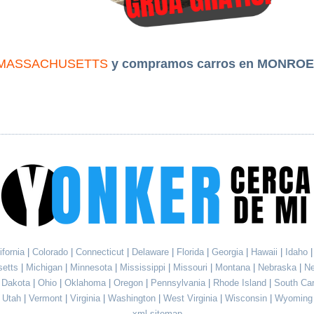
MASSACHUSETTS
y compramos carros en MONROE
ifornia
|
Colorado
|
Connecticut
|
Delaware
|
Florida
|
Georgia
|
Hawaii
|
Idaho
setts
|
Michigan
|
Minnesota
|
Mississippi
|
Missouri
|
Montana
|
Nebraska
|
N
h Dakota
|
Ohio
|
Oklahoma
|
Oregon
|
Pennsylvania
|
Rhode Island
|
South Ca
Utah
|
Vermont
|
Virginia
|
Washington
|
West Virginia
|
Wisconsin
|
Wyoming
xml sitemap