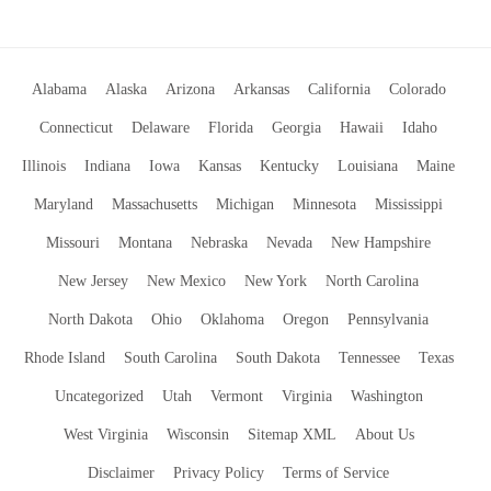
Alabama
Alaska
Arizona
Arkansas
California
Colorado
Connecticut
Delaware
Florida
Georgia
Hawaii
Idaho
Illinois
Indiana
Iowa
Kansas
Kentucky
Louisiana
Maine
Maryland
Massachusetts
Michigan
Minnesota
Mississippi
Missouri
Montana
Nebraska
Nevada
New Hampshire
New Jersey
New Mexico
New York
North Carolina
North Dakota
Ohio
Oklahoma
Oregon
Pennsylvania
Rhode Island
South Carolina
South Dakota
Tennessee
Texas
Uncategorized
Utah
Vermont
Virginia
Washington
West Virginia
Wisconsin
Sitemap XML
About Us
Disclaimer
Privacy Policy
Terms of Service