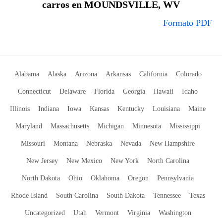
carros en MOUNDSVILLE, WV
Formato PDF
Alabama
Alaska
Arizona
Arkansas
California
Colorado
Connecticut
Delaware
Florida
Georgia
Hawaii
Idaho
Illinois
Indiana
Iowa
Kansas
Kentucky
Louisiana
Maine
Maryland
Massachusetts
Michigan
Minnesota
Mississippi
Missouri
Montana
Nebraska
Nevada
New Hampshire
New Jersey
New Mexico
New York
North Carolina
North Dakota
Ohio
Oklahoma
Oregon
Pennsylvania
Rhode Island
South Carolina
South Dakota
Tennessee
Texas
Uncategorized
Utah
Vermont
Virginia
Washington