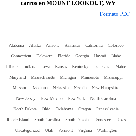
carros en MOUNT LOOKOUT, WV
Formato PDF
Alabama
Alaska
Arizona
Arkansas
California
Colorado
Connecticut
Delaware
Florida
Georgia
Hawaii
Idaho
Illinois
Indiana
Iowa
Kansas
Kentucky
Louisiana
Maine
Maryland
Massachusetts
Michigan
Minnesota
Mississippi
Missouri
Montana
Nebraska
Nevada
New Hampshire
New Jersey
New Mexico
New York
North Carolina
North Dakota
Ohio
Oklahoma
Oregon
Pennsylvania
Rhode Island
South Carolina
South Dakota
Tennessee
Texas
Uncategorized
Utah
Vermont
Virginia
Washington