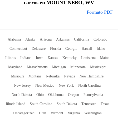
carros en MOUNT NEBO, WV
Formato PDF
Alabama
Alaska
Arizona
Arkansas
California
Colorado
Connecticut
Delaware
Florida
Georgia
Hawaii
Idaho
Illinois
Indiana
Iowa
Kansas
Kentucky
Louisiana
Maine
Maryland
Massachusetts
Michigan
Minnesota
Mississippi
Missouri
Montana
Nebraska
Nevada
New Hampshire
New Jersey
New Mexico
New York
North Carolina
North Dakota
Ohio
Oklahoma
Oregon
Pennsylvania
Rhode Island
South Carolina
South Dakota
Tennessee
Texas
Uncategorized
Utah
Vermont
Virginia
Washington