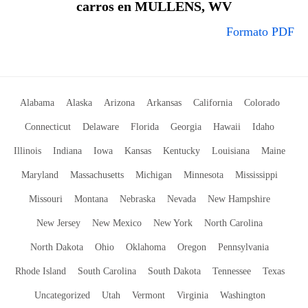
carros en MULLENS, WV
Formato PDF
Alabama
Alaska
Arizona
Arkansas
California
Colorado
Connecticut
Delaware
Florida
Georgia
Hawaii
Idaho
Illinois
Indiana
Iowa
Kansas
Kentucky
Louisiana
Maine
Maryland
Massachusetts
Michigan
Minnesota
Mississippi
Missouri
Montana
Nebraska
Nevada
New Hampshire
New Jersey
New Mexico
New York
North Carolina
North Dakota
Ohio
Oklahoma
Oregon
Pennsylvania
Rhode Island
South Carolina
South Dakota
Tennessee
Texas
Uncategorized
Utah
Vermont
Virginia
Washington