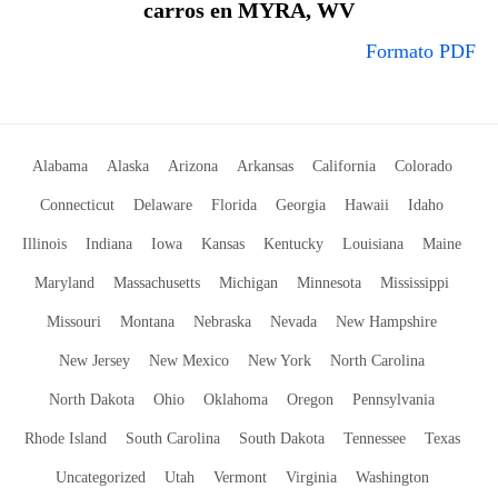
carros en MYRA, WV
Formato PDF
Alabama
Alaska
Arizona
Arkansas
California
Colorado
Connecticut
Delaware
Florida
Georgia
Hawaii
Idaho
Illinois
Indiana
Iowa
Kansas
Kentucky
Louisiana
Maine
Maryland
Massachusetts
Michigan
Minnesota
Mississippi
Missouri
Montana
Nebraska
Nevada
New Hampshire
New Jersey
New Mexico
New York
North Carolina
North Dakota
Ohio
Oklahoma
Oregon
Pennsylvania
Rhode Island
South Carolina
South Dakota
Tennessee
Texas
Uncategorized
Utah
Vermont
Virginia
Washington