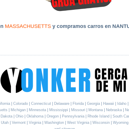
en
MASSACHUSETTS
y compramos carros en NANT
ifornia
|
Colorado
|
Connecticut
|
Delaware
|
Florida
|
Georgia
|
Hawaii
|
Idaho
setts
|
Michigan
|
Minnesota
|
Mississippi
|
Missouri
|
Montana
|
Nebraska
|
N
h Dakota
|
Ohio
|
Oklahoma
|
Oregon
|
Pennsylvania
|
Rhode Island
|
South Ca
Utah
|
Vermont
|
Virginia
|
Washington
|
West Virginia
|
Wisconsin
|
Wyoming
xml sitemap