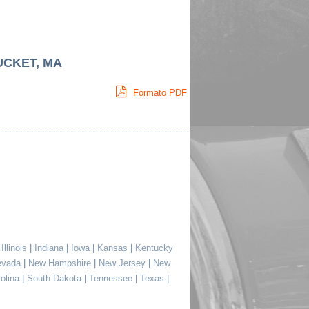
UCKET, MA
Formato PDF
|
Illinois
|
Indiana
|
Iowa
|
Kansas
|
Kentucky
evada
|
New Hampshire
|
New Jersey
|
New
rolina
|
South Dakota
|
Tennessee
|
Texas
|